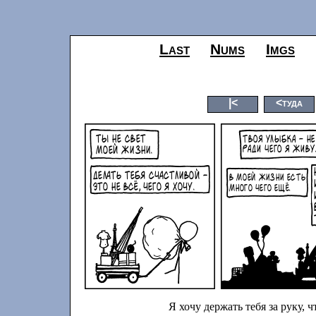
Last
Nums
Imgs
|<
<туда
Я хочу держать тебя за руку, 