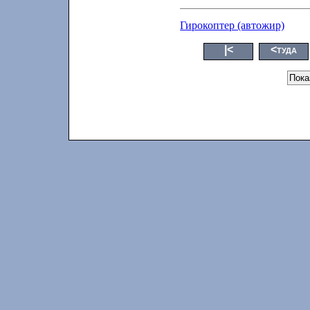
Гирокоптер (автожир)
|<
<туда