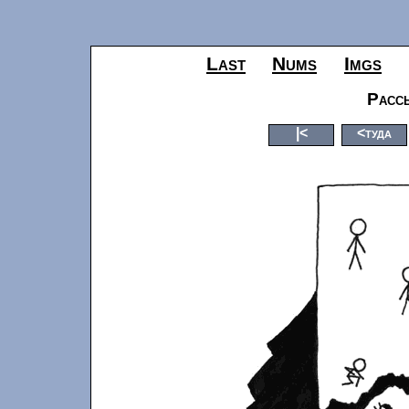
Last
Nums
Imgs
Рассы
|<
<туда