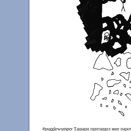
#pugglewumper Ташари притащил мне пароч