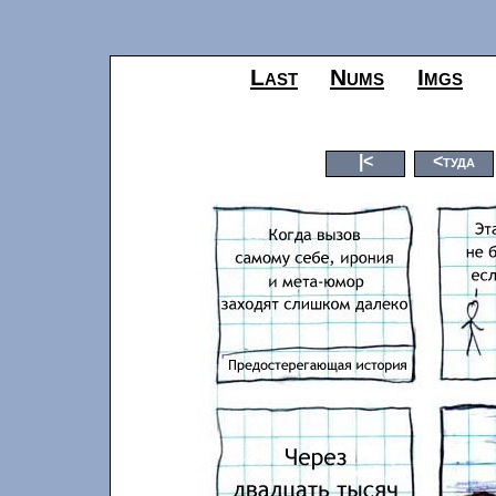
Last
Nums
Imgs
|<
<туда