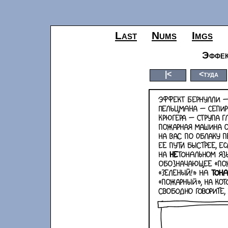
Last
Nums
Imgs
Эффе
|<
<туда