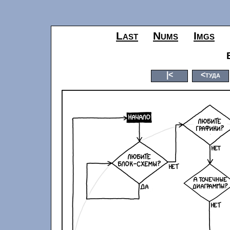
Last
Nums
Imgs
|<
<туда