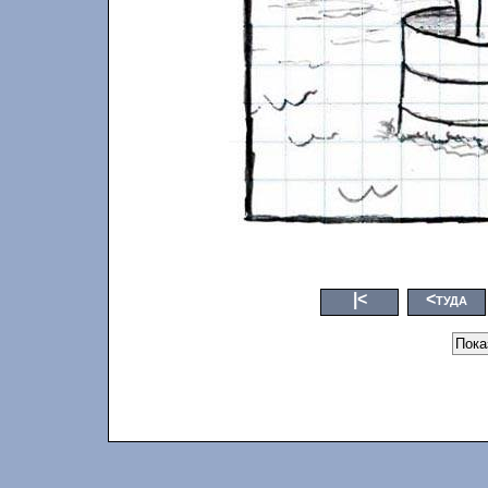
|<
<туда