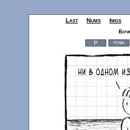
Last
Nums
Imgs
Бочк
|<
<туда